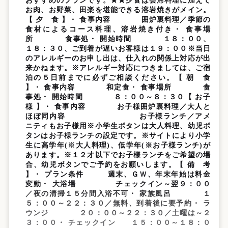
おすすめのプランです。★★夕食は会席料理に加えて
お肉、お野菜、田楽を堪能できる溶岩焼きがメイン。
【 夕 食 】・ 食事内容 囲炉裏料理／季節の
食材によるコース料理、溶岩焼き付き・ 食事場
所 食事処・ 開始時間 １８：００、
１８：３０、ご到着が遅いお客様は１９：００※当日
のアレルギーのお申し出は、仕入れの関係上対応が出
来かねます。※アレルギー対応につきましては、ご宿
泊の５日前までに必ずご相談ください。【 朝 食
】・ 食事内容 和定食・ 食事場所 食
事処・ 開始時間 ８：００～８：３０【 お子
様 】・ 食事内容 お子様囲炉裏料理／大人と
ほぼ同内容 お子様ランチ／アメ
ニティもお子様用※小学生ボタンは大人料理、幼児ボ
タンはお子様ランチの設定です。※サイトにより小学
生に高学年(※大人料理)、低学年(※お子様ランチ)が
あります。※１２才以下でお子様ランチをご希望の場
合、幼児ボタンでご予約をお願いします。【 備 考
】・ プラン条件 週末、ＧＷ、年末年始は料金
変動・ 大浴場 チェックイン～翌９：００
／夜の清掃１５分間入浴不可・ 家族風呂 １
５：００～２２：３０／無料、到着後に要予約・ ラ
ウンジ ２０：００～２２：３０／土曜は～２
３：００・ チェックイン １５：００～１８：０