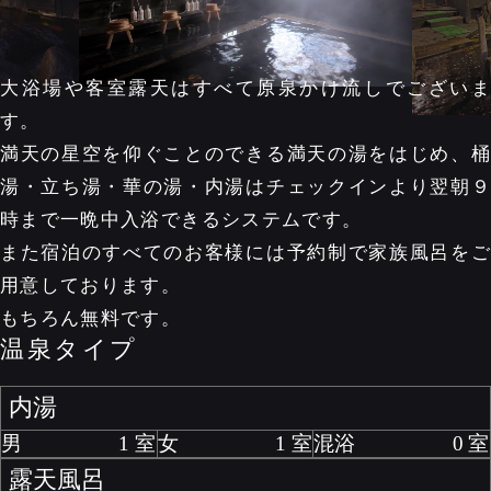
大浴場や客室露天はすべて原泉かけ流しでございま
す。
満天の星空を仰ぐことのできる満天の湯をはじめ、桶
湯・立ち湯・華の湯・内湯はチェックインより翌朝９
時まで一晩中入浴できるシステムです。
また宿泊のすべてのお客様には予約制で家族風呂をご
用意しております。
もちろん無料です。
温泉タイプ
内湯
男
1
女
1
混浴
0
露天風呂