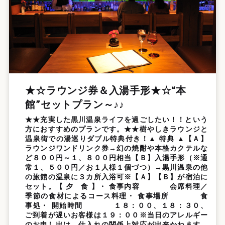
★☆ラウンジ券＆入湯手形★☆“本
館”セットプラン～♪♪
★★充実した黒川温泉ライフを過ごしたい！！という
方におすすめのプランです。★★樹やしきラウンジと
温泉街での湯巡りダブル特典付き！▲ 特典 ▲【Ａ】
ラウンジワンドリンク券→幻の焼酎や本格カクテルな
ど８００円～１、８００円相当【Ｂ】入湯手形（※通
常１、５００円／お１人様１個づつ）→黒川温泉の他
の旅館の温泉に３カ所入浴可※【Ａ】【Ｂ】が宿泊に
セット。【 夕 食 】・ 食事内容 会席料理／
季節の食材によるコース料理・ 食事場所 食
事処・ 開始時間 １８：００、１８：３０、
ご到着が遅いお客様は１９：００※当日のアレルギー
のお申し出は、仕入れの関係上対応が出来かねます。