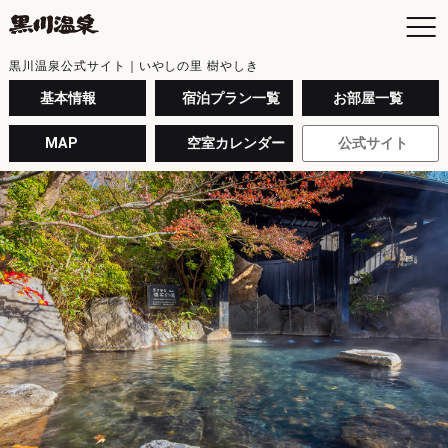
黒川温泉公式サイト｜いやしの里 樹やしき
基本情報
宿泊プラン一覧
お部屋一覧
MAP
空室カレンダー
公式サイト
お
空
日
お
よ
黒
入
黒
年
交
最
駐