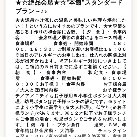
★☆絶品会席★☆“本館”スタンダード
プラン～♪♪
★★源泉かけ流しの温泉と美味しい料理を堪能した
い！！という方におすすめのプランです。★★季節を
感じる手作りの和会席に舌鼓。【 夕 食 】・ 食事内
容 会席料理／季節の食材によるコース料理・
食事場所 食事処・ 開始時間 １８：
００、１８：３０、ご到着が遅いお客様は１９：００
※当日のアレルギーのお申し出は、仕入れの関係上対
応が出来かねます。※アレルギー対応につきまして
は、ご宿泊の５日前までに必ずご相談ください。【
朝 食 】・ 食事内容 和定食・ 食事場
所 食事処・ 開始時間 ８：００～
８：３０【 お子様 】・ 食事内容 お子様会席
／大人とほぼ同内容 お子様ラン
チ／アメニティもお子様用※小学生ボタンは大人料
理、幼児ボタンはお子様ランチの設定です。※サイト
により小学生に高学年(※大人料理)、低学年(※お子
様ランチ)があります。※１２才以下でお子様ランチ
をご希望の場合、幼児ボタンでご予約をお願いしま
す。【 備 考 】・ プラン条件 週末、ＧＷ、年
末年始は料金変動・ 大浴場 チェックイン
～翌９：００／夜の清掃１５分間入浴不可・ 家族風