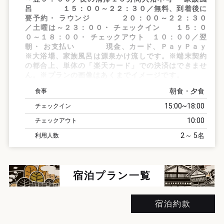
呂 １５：００～２２：３０／無料、到着後に
要予約・ ラウンジ ２０：００～２２：３０
／土曜は～２３：００・ チェックイン １５：０
０～１８：００・ チェックアウト １０：００／翌
朝・ お支払い 現金、カード、ＰａｙＰａｙ
※大浴場、家族風呂は源泉かけ流しです。※端末契約
の都合上、単体の「楽天カード」での決済はできませ
ん。※プランの画像はあくまでイメージです。
朝食・夕食
食事
15:00
18:00
チェックイン
10:00
チェックアウト
2
5
利用人数
宿泊プラン一覧
宿泊約款