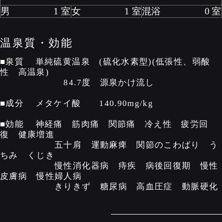
男
1
女
1
混浴
0
温泉質・効能
■泉質 単純硫黄温泉 (硫化水素型)(低張性、弱酸
性 高温泉)
84.7度 源泉かけ流し
■成分 メタケイ酸 140.90mg/kg
■効能 神経痛 筋肉痛 関節痛 冷え性 疲労回
復 健康増進
五十肩 運動麻痺 関節のこわばり う
ちみ くじき
慢性消化器病 痔疾 病後回復期 慢性
皮膚病 慢性婦人病
きりきず 糖尿病 高血圧症 動脈硬化