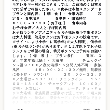
※アレルギー対応につきましては、ご宿泊の５日前ま
でに必ずご相談ください。※食事は本館スタンダード
プランと同内容。【 朝 食 】・ 食事内容 和
定食・ 食事場所 食事処・ 開始時間
８：００～８：３０【 お子様 】・ 食事内容
お子様会席／大人とほぼ同内容
お子様ランチ／アメニティもお子様用※小学生ボタン
は大人料理、幼児ボタンはお子様ランチの設定です。
※サイトにより小学生に高学年(※大人料理)、低学年
(※お子様ランチ)があります。※１２才以下でお子様
ランチをご希望の場合、幼児ボタンでご予約をお願い
します。【 備 考 】・ プラン条件 週末、Ｇ
Ｗ、年末年始は除く・ 大浴場 チェックイ
ン～翌９：００／夜の清掃１５分間入浴不可・ 家族
風呂 １５：００～２２：３０／無料、到着後
に要予約・ ラウンジ ２０：００～２２：３
０／土曜は～２３：００・ チェックイン １５：
００～１８：００・ チェックアウト １０：００／
翌朝・ お支払い 現金、カード、ＰａｙＰａ
ｙ※大浴場、家族風呂は源泉かけ流しです。※端末契
約の都合上、単体の「楽天カード」での決済はできま
せん。※プランの画像はあくまでイメージです。