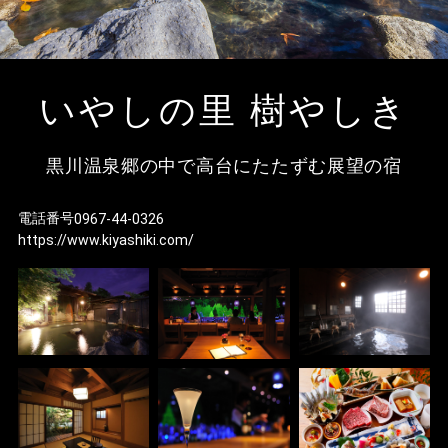
黒
黒
採
いやしの里 樹やしき
オ
黒川温泉郷の中で高台にたたずむ展望の宿
黒
お
電話番号
0967-44-0326
https://www.kiyashiki.com/
遺
視