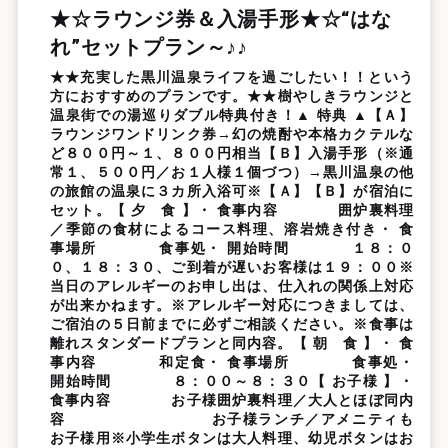
★☆ラウンジ券＆入湯手形★☆“はな
れ”セットプラン～♪♪
★★充実した黒川温泉ライフを過ごしたい！！という
方におすすめのプランです。★★樹やしきラウンジと
温泉街での湯巡りダブル特典付き！▲ 特典 ▲【Ａ】
ラウンジワンドリンク券→幻の焼酎や本格カクテルな
ど８００円～１、８００円相当【Ｂ】入湯手形（※通
常１、５００円／お１人様１個づつ）→黒川温泉の他
の旅館の温泉に３カ所入浴可※【Ａ】【Ｂ】が宿泊に
セット。【 夕 食 】・ 食事内容 囲炉裏料理
／季節の食材によるコース料理、溶岩焼き付き・ 食
事場所 食事処・ 開始時間 １８：０
０、１８：３０、ご到着が遅いお客様は１９：００※
当日のアレルギーのお申し出は、仕入れの関係上対応
が出来かねます。※アレルギー対応につきましては、
ご宿泊の５日前までに必ずご相談ください。※食事は
離れスタンダードプランと同内容。【 朝 食 】・ 食
事内容 和定食・ 食事場所 食事処・
開始時間 ８：００～８：３０【 お子様 】・
食事内容 お子様囲炉裏料理／大人とほぼ同内
容 お子様ランチ／アメニティも
お子様用※小学生ボタンは大人料理、幼児ボタンはお