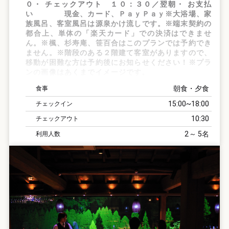
０・ チェックアウト １０：３０／翌朝・ お支払
い 現金、カード、ＰａｙＰａｙ※大浴場、家
族風呂、客室風呂は源泉かけ流しです。※端末契約の
都合上、単体の「楽天カード」での決済はできませ
ん。※楓、杉寿庵、笹百合はこのプランでは予約でき
ません。※階段のある２階建て客室がありますので、
移動が困難な方は予約後にお知らせください！※プラ
ンの画像はあくまでイメージです。
朝食・夕食
食事
15:00
18:00
チェックイン
10:30
チェックアウト
2
5
利用人数