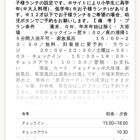
子様ランチの設定です。※サイトにより小学生に高学
年(※大人料理)、低学年(※お子様ランチ)がありま
す。※１２才以下でお子様ランチをご希望の場合、幼
児ボタンでご予約をお願いします。【 備 考 】・ プ
ラン条件 週末、ＧＷ、年末年始は除く・ 大浴
場 チェックイン～翌９：００／夜の清掃１
５分間入浴不可・ 家族風呂 １５：００～２
２：３０／無料、到着後に要予約・ ラウン
ジ ２０：００～２２：３０／土曜は～２３：
００・ チェックイン １５：００～１８：００・
チェックアウト １０：３０／翌朝・ お支払
い 現金、カード、ＰａｙＰａｙ※大浴場、家
族風呂、客室風呂は源泉かけ流しです。※端末契約の
都合上、単体の「楽天カード」での決済はできませ
ん。※楓、杉寿庵、笹百合はこのプランでは予約でき
ません。※階段のある２階建て客室がありますので、
移動が困難な方は予約後にお知らせください！※プラ
ンの画像はあくまでイメージです。
朝食・夕食
食事
15:00
18:00
チェックイン
10:30
チェックアウト