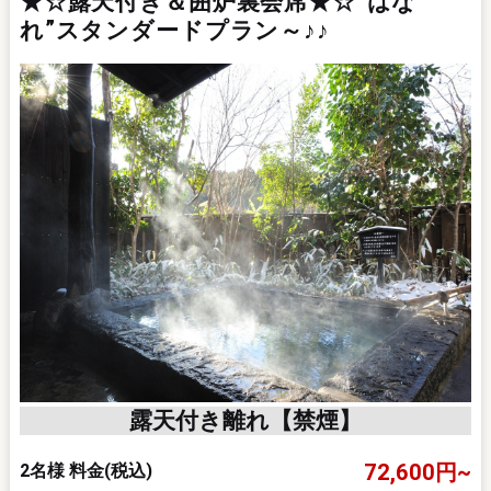
★☆露天付き＆囲炉裏会席★☆“はな
れ”スタンダードプラン～♪♪
黒
黒
採
オ
黒
お
遺
視
露天付き離れ【禁煙】
72,600円~
2名様 料金
(税込)