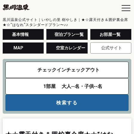
黒川温泉公式サイト｜いやしの里 樹やしき｜★☆露天付き＆囲炉裏会席
★☆“はなれ”スタンダードプラン〜♪♪
基本情報
宿泊プラン一覧
お部屋一覧
MAP
空室カレンダー
公式サイト
お
空
日
チェックイン
チェックアウト
お
よ
1
部屋
大人
--
名・子供
--
名
黒
入
検索する
黒
年
交
最
駐