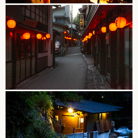
黒
黒
採
オ
黒
お
遺
よ
視