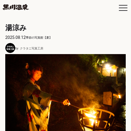
湯涼み
2025.08.12
季節の写真館【夏】
お
クラタニ写真工房
空
日
お
よ
黒
入
黒
年
交
最
駐