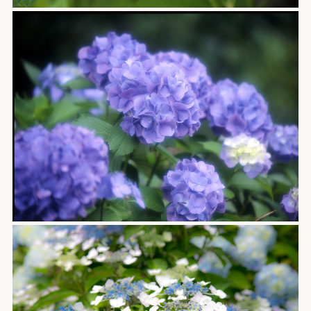
黒
黒
採
オ
黒
お
遺
よ
視