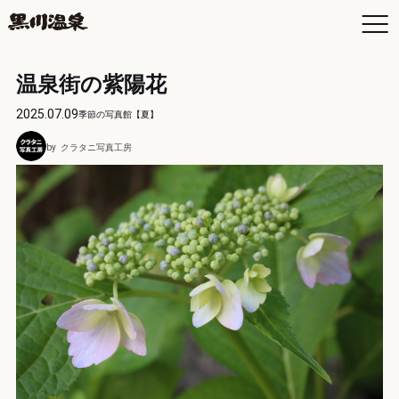
温泉街の紫陽花
2025.07.09
季節の写真館【夏】
お
クラタニ写真工房
空
日
お
よ
黒
入
黒
年
交
最
駐