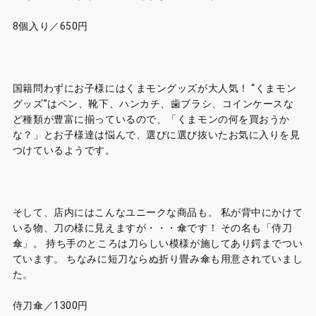
8個入り／650円
国籍問わずにお子様にはくまモングッズが大人気！ “くまモン
グッズ”はペン、靴下、ハンカチ、歯ブラシ、コインケースな
ど種類が豊富に揃っているので、「くまモンの何を買おうか
な？」とお子様達は悩んで、選びに選び抜いたお気に入りを見
つけているようです。
そして、店内にはこんなユニークな商品も。 私が背中にかけて
いる物、刀の様に見えますが・・・傘です！ その名も「侍刀
傘」。 持ち手のところは刀らしい模様が施してあり鍔までつい
ています。 ちなみに短刀ならぬ折り畳み傘も用意されていまし
た。
侍刀傘／1300円