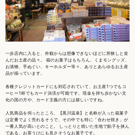
黒
黒
採
オ
黒
一歩店内に入ると、外観からは想像できないほどに所狭しと並
お
んだお土産の品々。 箱のお菓子はもちろん、くまモングッズ、
お漬物、手ぬぐい、キーホルダー等々、ありとあらゆるお土産
遺
品が揃っています。
よ
視
各種クレジットカードにも対応されていて、お土産1つでもコ
ーヒー1杯でもカード決済が可能です。現金を持ち歩かない文
化の国の方や、カード主義の方には嬉しいですね。
人気商品を伺ったところ、【黒川温泉】と名称が入った箱菓子
は定番でよく売れるそうで、その中でも特に「合わせ焼き」が
一番人気が高いとのこと。 しっとりと焼いた生地で餡子を挟ん
である、お茶うけにも良さそうなお菓子です。