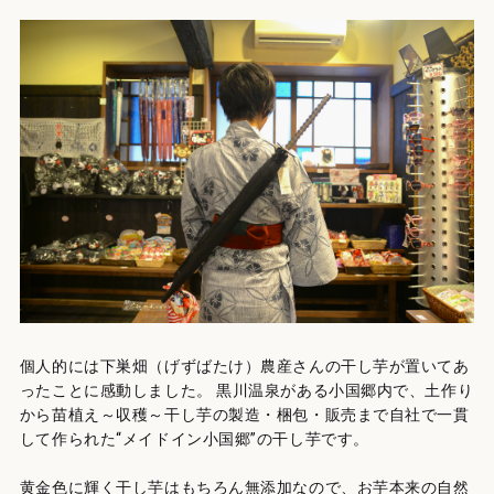
個人的には下巣畑（げずばたけ）農産さんの干し芋が置いてあ
ったことに感動しました。 黒川温泉がある小国郷内で、土作り
から苗植え～収穫～干し芋の製造・梱包・販売まで自社で一貫
して作られた“メイドイン小国郷”の干し芋です。
黄金色に輝く干し芋はもちろん無添加なので、お芋本来の自然