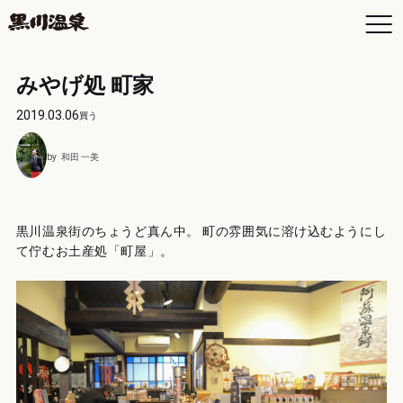
みやげ処 町家
2019.03.06
買う
お
和田 一美
空
日
お
よ
黒川温泉街のちょうど真ん中。 町の雰囲気に溶け込むようにし
て佇むお土産処「町屋」。
黒
入
黒
年
交
最
駐