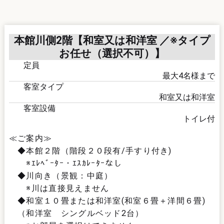
本館川側2階【和室又は和洋室 ／※タイプ
お任せ（選択不可）】
定員
最大
4
名様まで
客室タイプ
和室又は和洋室
客室設備
トイレ付
≪ご案内≫
◆本館２階（階段２０段有/手すり付き)
※ｴﾚﾍﾞｰﾀｰ・ｴｽｶﾚｰﾀｰなし
◆川向き（景観：中庭）
※川は直接見えません
◆和室１０畳または和洋室(和室６畳＋洋間６畳)
（和洋室 シングルベッド2台）