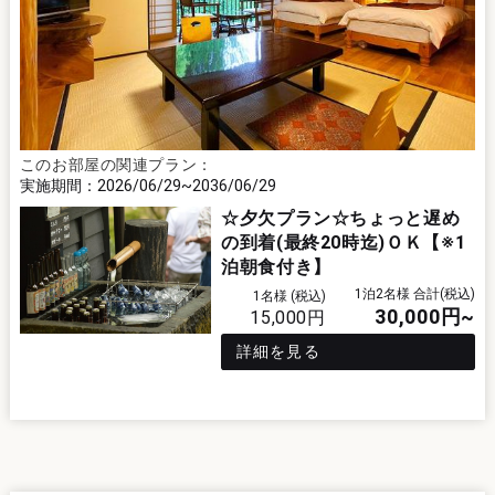
このお部屋の関連プラン：
2026/06/29
2036/06/29
☆夕欠プラン☆ちょっと遅め
の到着(最終20時迄)ＯＫ【※1
泊朝食付き】
1泊2名様 合計(税込)
1名様 (税込)
30,000
円~
15,000
円
詳細を見る