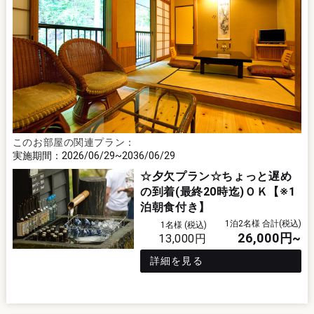
このお部屋の関連プラン：
2026/06/29
2036/06/29
☆夕欠プラン☆ちょっと遅め
の到着(最終20時迄)ＯＫ【※1
泊朝食付き】
1泊2名様 合計(税込)
1名様 (税込)
26,000
円~
13,000
円
詳細を見る