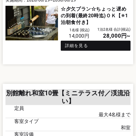
☆夕欠プラン☆ちょっと遅め
の到着(最終20時迄)ＯＫ【※1
泊朝食付き】
1泊2名様 合計(税込)
1名様 (税込)
28,000
円~
14,000
円
詳細を見る
別館離れ和室10畳【ミニテラス付／渓流沿
い】
定員
最大
4
名様まで
客室タイプ
和室
客室設備