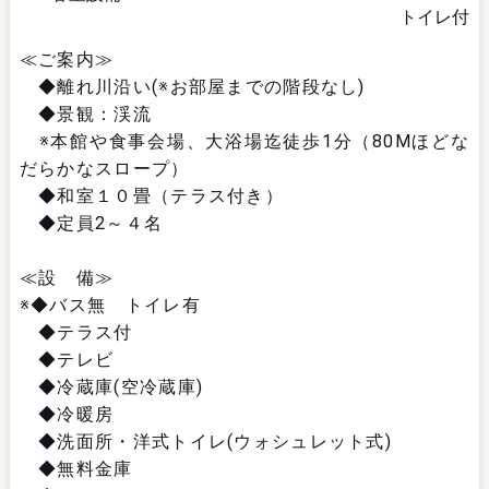
トイレ付
≪ご案内≫
◆離れ川沿い(※お部屋までの階段なし)
◆景観：渓流
※本館や食事会場、大浴場迄徒歩1分（80Mほどな
だらかなスロープ）
◆和室１０畳（テラス付き）
◆定員2～４名
≪設 備≫
※◆バス無 トイレ有
◆テラス付
◆テレビ
◆冷蔵庫(空冷蔵庫)
◆冷暖房
◆洗面所・洋式トイレ(ウォシュレット式)
◆無料金庫