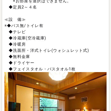
※お部屋を選択はできません。
◆定員2～４名
≪設 備≫
※◆バス無/トイレ有
◆テレビ
◆冷蔵庫(空冷蔵庫)
◆冷暖房
◆洗面所・洋式トイレ(ウォシュレット式)
◆無料金庫
◆ドライヤー
◆フェイスタオル・バスタオル1枚