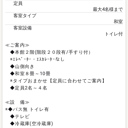
定員
黒
最大
4
名様まで
黒
客室タイプ
和室
採
客室設備
トイレ付
オ
≪ご案内≫
黒
お
◆本館２階(階段２０段有/手すり付）
※ｴﾚﾍﾞｰﾀｰ・ｴｽｶﾚｰﾀｰなし
◆山側向き
遺
◆和室８畳～10畳
よ
視
※タイプおまかせ【定員に合わせてご案内】
◆定員2名～４名
≪設 備≫
※◆バス無 トイレ有
◆テレビ
◆冷蔵庫(空冷蔵庫)