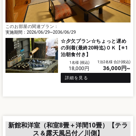
このお部屋の関連プラン：
2026/06/29
2036/06/29
☆夕欠プラン☆ちょっと遅め
の到着(最終20時迄)ＯＫ【※1
泊朝食付き】
1泊2名様 合計(税込)
1名様 (税込)
36,000
円~
18,000
円
詳細を見る
新館和洋室（和室8畳＋洋間10畳）【テラ
ス＆露天風呂付／川側】