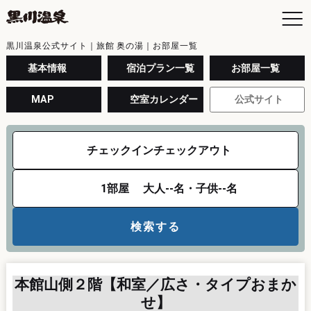
黒川温泉公式サイト｜旅館 奥の湯｜お部屋一覧
基本情報
宿泊プラン一覧
お部屋一覧
MAP
空室カレンダー
公式サイト
お
空
日
チェックイン
チェックアウト
お
よ
1
部屋
大人
--
名・子供
--
名
黒
入
検索する
黒
年
交
本館山側２階【和室／広さ・タイプおまか
最
せ】
駐