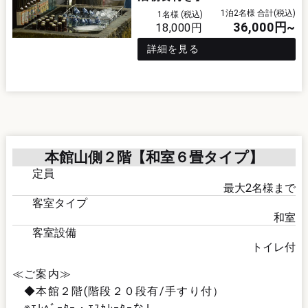
1泊2名様 合計(税込)
1名様 (税込)
36,000
円~
18,000
円
詳細を見る
本館山側２階【和室６畳タイプ】
定員
最大
2
名様まで
客室タイプ
和室
客室設備
トイレ付
≪ご案内≫
◆本館２階(階段２０段有/手すり付）