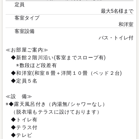
定員
最大
5
名様まで
客室タイプ
和洋室
客室設備
バス・トイレ付
≪お部屋ご案内≫
◆新館２階川沿い(客室までスロープ有)
※数段ほど段差有
◆和洋室(和室８畳＋洋間１０畳（ベッド２台)
◆定員５名
≪設 備≫
※◆露天風呂付き（内湯無/シャワーなし）
（脱衣場もテラスに設けております）
◆トイレ有
◆テラス付
◆テレビ