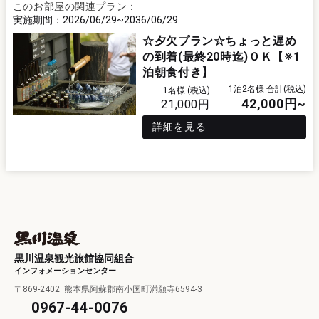
このお部屋の関連プラン：
2026/06/29
2036/06/29
☆夕欠プラン☆ちょっと遅め
の到着(最終20時迄)ＯＫ【※1
泊朝食付き】
1泊2名様 合計(税込)
1名様 (税込)
42,000
円~
21,000
円
詳細を見る
黒川温泉観光旅館協同組合
インフォメーションセンター
〒869-2402
熊本県阿蘇郡南小国町満願寺6594-3
0967-44-0076