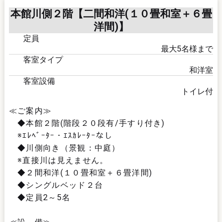
本館川側２階【二間和洋(１０畳和室＋６畳
洋間)】
定員
最大
5
名様まで
客室タイプ
和洋室
客室設備
トイレ付
≪ご案内≫
◆本館２階(階段２０段有/手すり付き)
※ｴﾚﾍﾞｰﾀｰ・ｴｽｶﾚｰﾀｰなし
◆川側向き（景観：中庭）
※直接川は見えません。
◆２間和洋(１０畳和室＋６畳洋間)
◆シングルベッド２台
◆定員2～5名