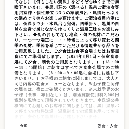
てなし】【何もしない贅沢】をどうぞ心ゆくまでご満
喫下さいませ。◆黒川荘の《選べる》温泉ご宿泊者専
用浴室棟・個性際立つ3つの家族風呂・風情たっぷり
の湯めぐり棟をお楽しみ頂けます。ご宿泊者用内湯に
は、低温サウナ・水風呂も完備。四季折々、黒川の自
然を全身で感じながらゆっくりと温泉三昧をお楽しみ
下さい。◆食のおもてなし地産・旬の食材にこだわ
り、一つ一つ端正に・・・時候によって移り変わる四
季の食材。季節を感じていただける情趣豊かな品々を
ご用意致しました。ご夕食はお食事会場またはお部屋
食にてご準備致します。（2024年8月1日～個室食事
処にて夕食、朝食のご用意となります。）（18：00
～18：45開始）ご朝食はすべてお食事会場でのご準
備となります。（8：00～9：00迄に会場にお越し下
さいませ。）お子様のご朝食に関しましては、大人と
同じ内容の朝食メニューとなります。※お子様ご同伴
の場合は、宿にご確認くださいませ。※未就学児のお
子様（食事、布団なし）は、別途施設使用料2,000円
税別を現地にて頂戴させていただきます。◆送迎公共
機関にてお越しのお客様に関しましては、黒川温泉バ
ス停までの無料送迎・温泉街までの送迎も承っており
ます。安心して黒川荘へお越し下さいませ。
朝食・夕食
食事