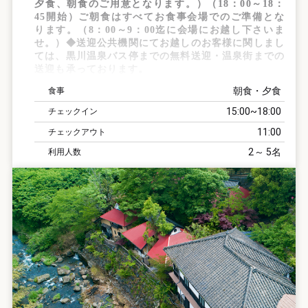
夕食、朝食のご用意となります。）（18：00～18：
45開始）ご朝食はすべてお食事会場でのご準備とな
ります。（8：00～9：00迄に会場にお越し下さいま
せ。）◆送迎公共機関にてお越しのお客様に関しまし
ては、黒川温泉バス停までの無料送迎・温泉街までの
送迎も承っております。
朝食・夕食
食事
15:00
18:00
チェックイン
11:00
チェックアウト
2
5
利用人数