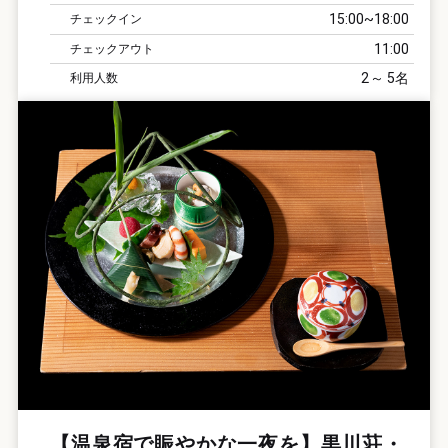
15:00
18:00
チェックイン
11:00
チェックアウト
2
5
利用人数
【温泉宿で賑やかな一夜を】黒川荘・