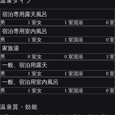
温泉タイプ
宿泊専用露天風呂
男
1
女
1
混浴
0
宿泊専用室内風呂
男
1
女
1
混浴
0
家族湯
男
0
女
0
混浴
3
一般、宿泊用露天
男
1
女
1
混浴
0
一般、宿泊用室内風呂
男
1
女
1
混浴
0
温泉質・効能