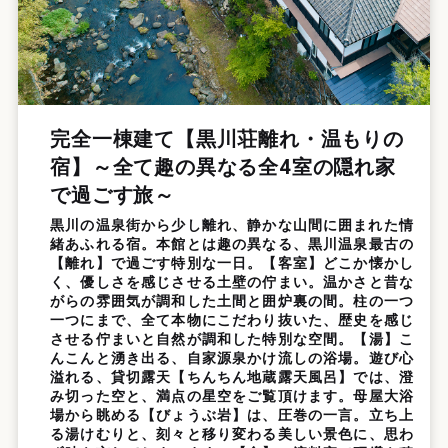
完全一棟建て【黒川荘離れ・温もりの
宿】～全て趣の異なる全4室の隠れ家
で過ごす旅～
黒川の温泉街から少し離れ、静かな山間に囲まれた情
緒あふれる宿。本館とは趣の異なる、黒川温泉最古の
【離れ】で過ごす特別な一日。【客室】どこか懐かし
く、優しさを感じさせる土壁の佇まい。温かさと昔な
がらの雰囲気が調和した土間と囲炉裏の間。柱の一つ
一つにまで、全て本物にこだわり抜いた、歴史を感じ
させる佇まいと自然が調和した特別な空間。【湯】こ
んこんと湧き出る、自家源泉かけ流しの浴場。遊び心
溢れる、貸切露天【ちんちん地蔵露天風呂】では、澄
み切った空と、満点の星空をご覧頂けます。母屋大浴
場から眺める【びょうぶ岩】は、圧巻の一言。立ち上
る湯けむりと、刻々と移り変わる美しい景色に、思わ