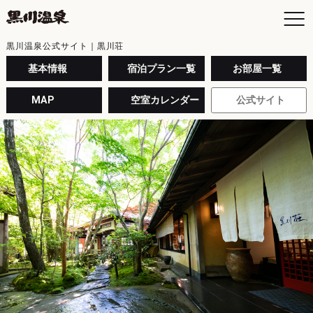
黒川温泉公式サイト｜黒川荘
基本情報
宿泊プラン一覧
お部屋一覧
MAP
空室カレンダー
公式サイト
お
空
日
お
よ
黒
入
黒
年
交
最
駐