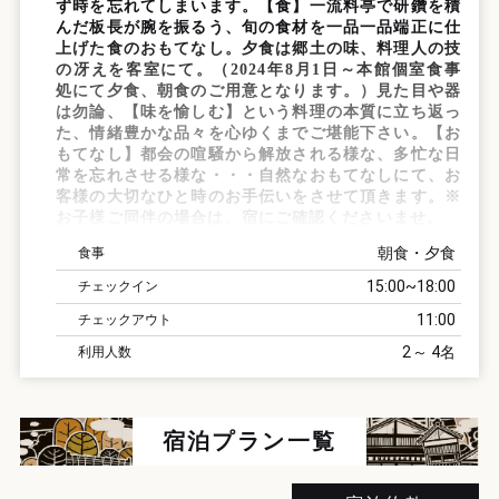
ず時を忘れてしまいます。【食】一流料亭で研鑽を積
んだ板長が腕を振るう、旬の食材を一品一品端正に仕
上げた食のおもてなし。夕食は郷土の味、料理人の技
の冴えを客室にて。（2024年8月1日～本館個室食事
処にて夕食、朝食のご用意となります。）見た目や器
は勿論、【味を愉しむ】という料理の本質に立ち返っ
た、情緒豊かな品々を心ゆくまでご堪能下さい。【お
もてなし】都会の喧騒から解放される様な、多忙な日
常を忘れさせる様な・・・自然なおもてなしにて、お
客様の大切なひと時のお手伝いをさせて頂きます。※
お子様ご同伴の場合は、宿にご確認くださいませ。
朝食・夕食
食事
15:00
18:00
チェックイン
11:00
チェックアウト
2
4
利用人数
宿泊プラン一覧