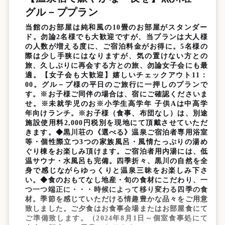
グル－ププラン
当館のお部屋は純和風の10畳のお部屋がスタンダー
ド。勿論2名様でも大歓迎ですが、当プランは大人様
の人数が増える度に、ご宿泊料金がお得に。5名様の
際は少し手狭にはなりますが、気の置けない方との
旅、久しぶりに再会する方との旅、勿論女子会にも最
適。【女子会も大歓迎】嬉しいチェックアウト11：
00。グル－プ様の平日のご旅行に一押しのプランで
す。※お子様ご同伴の場合は、宿にご確認くださいま
せ。※未就学児のお※小学生高学年 子供Aは中高学
年向けランチ。※お子様（食事、布団なし）は、別途
施設使用料2,000円税別を現地にて頂戴させていただ
きます。◆黒川荘の《選べる》温泉ご宿泊者専用浴室
等・個性際立つ3つの家族風呂・風情たっぷりの湯め
ぐり棟をお楽しみ頂けます。ご宿泊者用内湯には、低
温サウナ・水風呂も完備。四季折々、黒川の自然を全
身で感じながらゆっくりと温泉三昧をお楽しみ下さ
い。◆食のおもてなし地産・旬の食材にこだわり、一
つ一つ端正に・・・時候によって移り変わる四季の食
材。季節を感じていただける情趣豊かな品々をご用意
致しました。ご夕食はお食事会場またはお部屋食にて
ご準備致します。（2024年8月1日～個室食事処にて