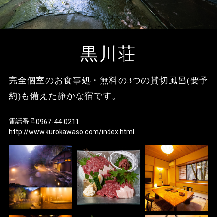
黒
黒
採
黒川荘
オ
完全個室のお食事処・無料の3つの貸切風呂(要予
黒
お
約)も備えた静かな宿です。
遺
電話番号
0967-44-0211
視
http://www.kurokawaso.com/index.html