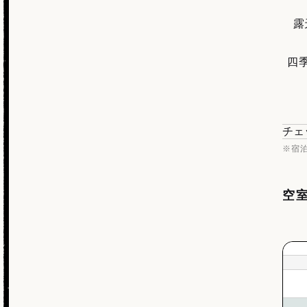
露
四
チェ
※宿
空