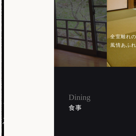
全室離れ
風情あふ
Dining
食事