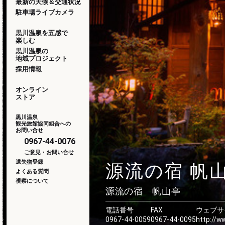
最新の天候＆交通状況
駐車場ライブカメラ
黒川温泉を五感で
楽しむ
黒川温泉の
地域プロジェクト
採用情報
オンライン
ストア
黒川温泉
観光旅館協同組合への
お問い合せ
0967-44-0076
ご意見・お問い合せ
遺失物登録
源流の宿 帆
よくある質問
視察について
源流の宿 帆山亭
電話番号
FAX
ウェブサ
0967-44-0059
0967-44-0095
http://w