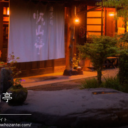
山亭
イト
ww.hozantei.com/