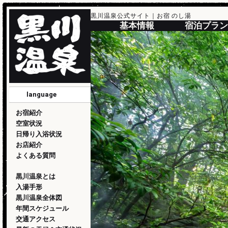
黒川温泉公式サイト｜お宿 のし湯
基本情報
宿泊プラン
language
English
简化版
傳統的
한국
日本語
お宿紹介
空室状況
日帰り入浴状況
お店紹介
よくある質問
黒川温泉とは
入湯手形
黒川温泉全体図
年間スケジュール
交通アクセス