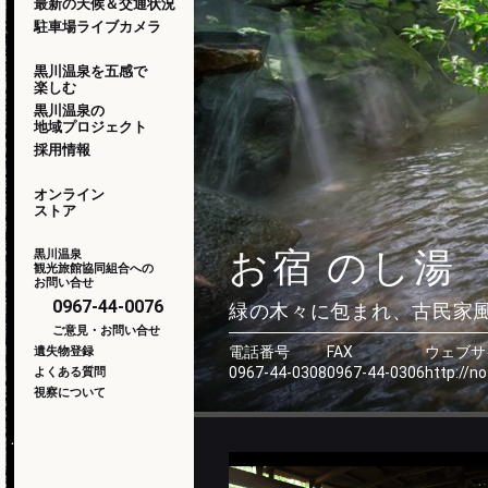
最新の天候＆交通状況
駐車場ライブカメラ
黒川温泉を五感で
楽しむ
黒川温泉の
地域プロジェクト
採用情報
オンライン
ストア
お宿 のし湯
黒川温泉
観光旅館協同組合への
お問い合せ
0967-44-0076
緑の木々に包まれ、古民家
ご意見・お問い合せ
電話番号
FAX
ウェブサ
遺失物登録
0967-44-0308
0967-44-0306
http://no
よくある質問
視察について