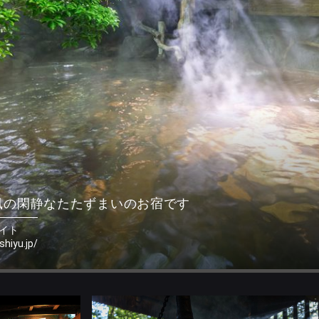
風の閑静なたたずまいのお宿です
イト
shiyu.jp/