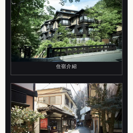
I
F
住宿介紹
p