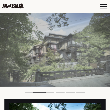
To
객
숙
상
오
의견