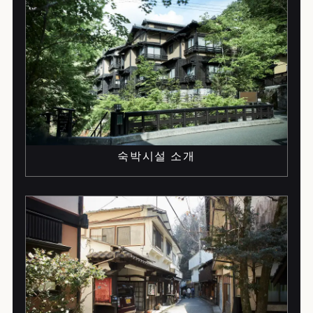
I
F
숙박시설 소개
p