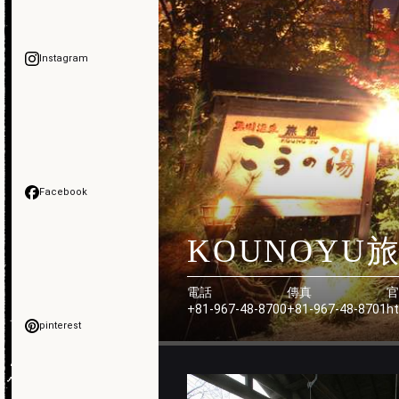
Instagram
Facebook
KOUNOYU
電話
傳真
官
+81-967-48-8700
+81-967-48-8701
ht
pinterest