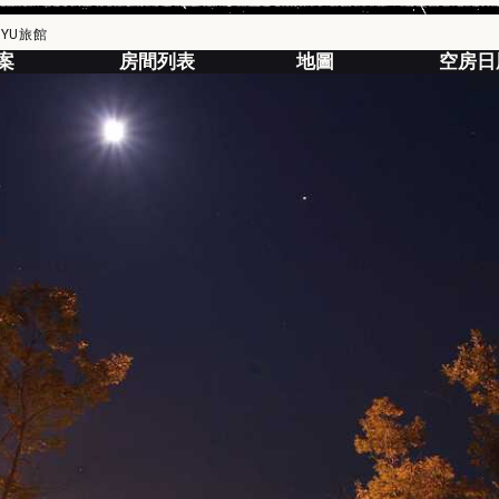
YU旅館
案
房間列表
地圖
空房日