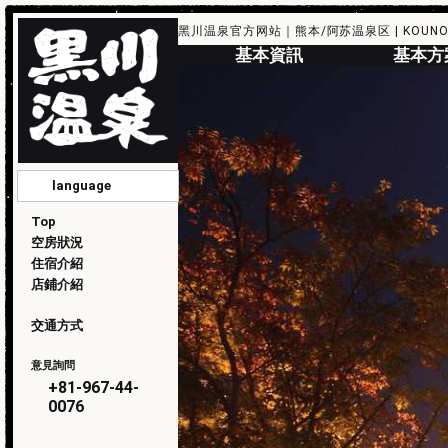
黑川温泉官方网站｜熊本/阿苏温泉区 | KOUNO
基本資訊
基本方
language
English
简化版
傳統的
한국
日本語
Top
空房狀況
住宿介紹
店鋪介紹
交通方式
意見詢問
+81-967-44-
0076