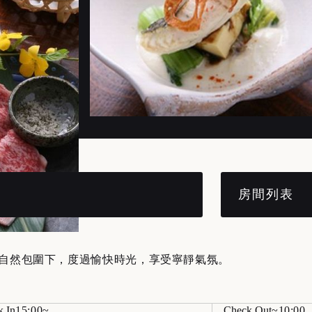
房間列表
自然包圍下，度過愉快時光，享受寧靜氣氛。
k In
15:00
Check Out
10:00