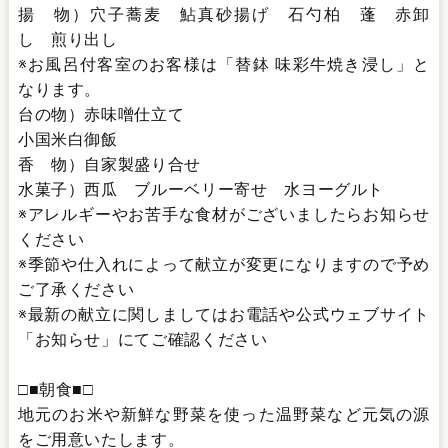
揚 物）穴子蕎麦 鮎真砂揚げ 石勺柏 蓬 赤卸
し 煎り出し
※お風呂付客室のお客様は「替鉢 味彩牛焼き浸し」と
なります。
台の物）赤味噌仕立て
小国米白御飯
香 物）自家製盛り合せ
水菓子）西瓜 ブルーベリー寄せ 水ヨーグルト
※アレルギーやお苦手な食材がございましたらお知らせ
ください
※季節や仕入れによって献立が変更になりますので予め
ご了承ください
※最新の献立に関しましてはお電話や公式ウェブサイト
「お知らせ」にてご確認ください
□■朝食■□
地元のお米や新鮮な野菜を使った温野菜など元気の源
をご用意いたします。