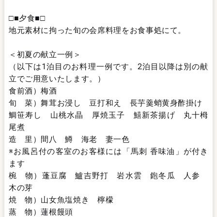
□■夕食■□
地元素材に拘った旬の会席料理をお食事処にて。
＜初夏の献立一例＞
（以下は1泊目のお料理一例です。2泊目以降は別の献
立でご用意いたします。）
食前酒）梅酒
旬 菜）舞茸お浸し 豆打和え 長芋羹蛸黄身酢掛け
鯛笹寿し 山桃水晶 厚焼玉子 鱚新茶揚げ 丸十栂
尾煮
造 里）間八 鱒 海老 妻一色
※お風呂付の客室のお客様には「馬刺 香味油」が付き
ます
椀 物）蓬豆腐 鱸吉野打 岩水雲 鉋冬瓜 人参
木の芽
焼 物）山女魚塩焼き 檸檬
蒸 物）蓮根饅頭