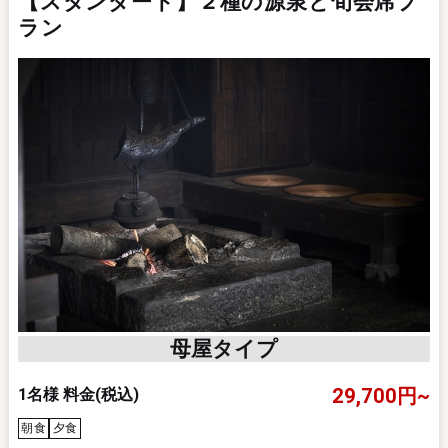
【スタンダード】２種の源泉と旬会席プ
ラン
母屋タイプ
29,700円~
1名様 料金
(税込)
朝食
夕食