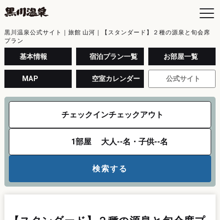
黒川温泉公式サイト｜旅館 山河｜【スタンダード】２種の源泉と旬会席
プラン
基本情報
宿泊プラン一覧
お部屋一覧
MAP
空室カレンダー
公式サイト
チェックイン
チェックアウト
1
部屋
大人
--
名・子供
--
名
検索する