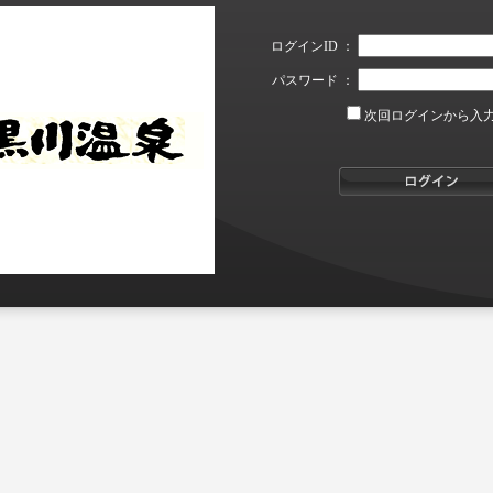
ログインID ：
パスワード ：
次回ログインから入